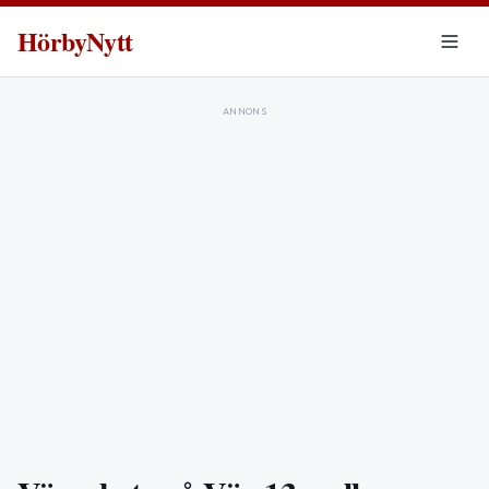
HörbyNytt
ANNONS