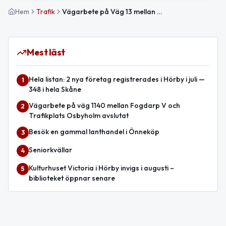
Hem
Trafik
Vägarbete på Väg 13 mellan Trafikplats Norrehe och Cirkulationsplats Höör avslutat
Mest läst
Hela listan: 2 nya företag registrerades i Hörby i juli —
1
348 i hela Skåne
Vägarbete på väg 1140 mellan Fogdarp V och
2
Trafikplats Osbyholm avslutat
Besök en gammal lanthandel i Önneköp
3
Seniorkvällar
4
Kulturhuset Victoria i Hörby invigs i augusti –
5
biblioteket öppnar senare