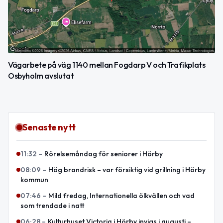
Vägarbete på väg 1140 mellan Fogdarp V och Trafikplats
Osbyholm avslutat
Senaste nytt
11:32
–
Rörelsemåndag för seniorer i Hörby
08:09
–
Hög brandrisk – var försiktig vid grillning i Hörby
kommun
07:46
–
Mild fredag, Internationella ölkvällen och vad
som trendade i natt
06:28
–
Kulturhuset Victoria i Hörby invigs i augusti –