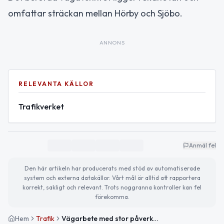
omfattar sträckan mellan Hörby och Sjöbo.
ANNONS
RELEVANTA KÄLLOR
Trafikverket
Anmäl fel
Den här artikeln har producerats med stöd av automatiserade
system och externa datakällor. Vårt mål är alltid att rapportera
korrekt, sakligt och relevant. Trots noggranna kontroller kan fel
förekomma.
Hem
Trafik
Vägarbete med stor påverkan på väg 13 mellan Hörby och Sjöbo