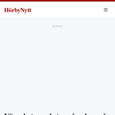
HörbyNytt
ANNONS