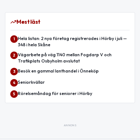
Mest läst
Hela listan: 2 nya företag registrerades i Hörby i juli —
1
348 i hela Skåne
Vägarbete på väg 1140 mellan Fogdarp V och
2
Trafikplats Osbyholm avslutat
Besök en gammal lanthandel i Önneköp
3
Seniorkvällar
4
Rörelsemåndag för seniorer i Hörby
5
ANNONS