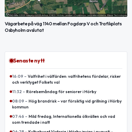
Vägarbete på väg 1140 mellan Fogdarp V och Trafikplats
Osbyholm avslutat
Senaste nytt
16:09
–
Valfrihet i välfärden: valfrihetens fördelar, risker
och verktyget Folkets val
11:32
–
Rörelsemåndag för seniorer i Hörby
08:09
–
Hög brandrisk – var försiktig vid grillning i Hörby
kommun
07:46
–
Mild fredag, Internationella ölkvällen och vad
som trendade i natt
06:28
–
Kulturhuset Victoria i Hörby invigs i augusti –