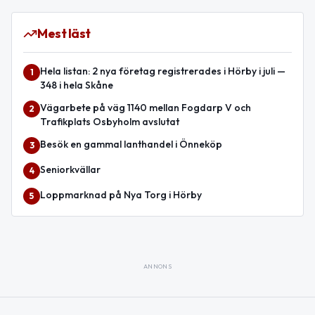
Mest läst
Hela listan: 2 nya företag registrerades i Hörby i juli —
1
348 i hela Skåne
Vägarbete på väg 1140 mellan Fogdarp V och
2
Trafikplats Osbyholm avslutat
Besök en gammal lanthandel i Önneköp
3
Seniorkvällar
4
Loppmarknad på Nya Torg i Hörby
5
ANNONS