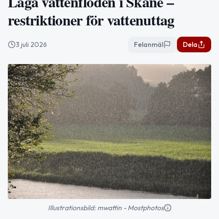
Låga vattenflöden i Skåne –
restriktioner för vattenuttag
3 juli 2026
Felanmäl
Dela
Illustrationsbild: mwattin - Mostphotos