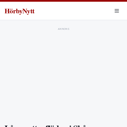
HörbyNytt
ANNONS