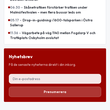
06:30
–
Skånetrafiken förstärker trafiken under
Malmöfestivalen – men flera bussar leds om
05:17
–
Drop-in-guidning i 1600-talsparken i Östra
Sallerup
11:36
–
Vägarbete på väg 1140 mellan Fogdarp V och
Trafikplats Osbyholm avslutat
Nyhetsbrev
Få de senaste nyheterna direkt i din inkorg.
Prenumerera