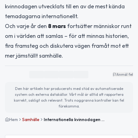
kvinnodagen utvecklats till en av de mest kända
temadagarna internationellt.
Och varje år den
8 mars
fortsätter människor runt
om i världen att samlas – för att minnas historien,
fira framsteg och diskutera vägen framåt mot ett
mer jämställt samhälle.
Anmäl fel
Den här artikeln har producerats med stöd av automatiserade
system och externa datakällor. Vårt mål är alltid att rapportera
korrekt, sakligt och relevant. Trots noggranna kontroller kan fel
förekomma.
Hem
Samhälle
Internationella kvinnodagen – historien bakom den globala dagen för jämställdhet