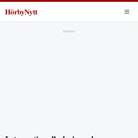
HörbyNytt
ANNONS