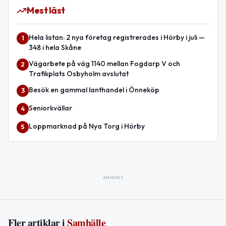
Mest läst
Hela listan: 2 nya företag registrerades i Hörby i juli —
1
348 i hela Skåne
Vägarbete på väg 1140 mellan Fogdarp V och
2
Trafikplats Osbyholm avslutat
Besök en gammal lanthandel i Önneköp
3
Seniorkvällar
4
Loppmarknad på Nya Torg i Hörby
5
ANNONS
Fler artiklar i
Samhälle