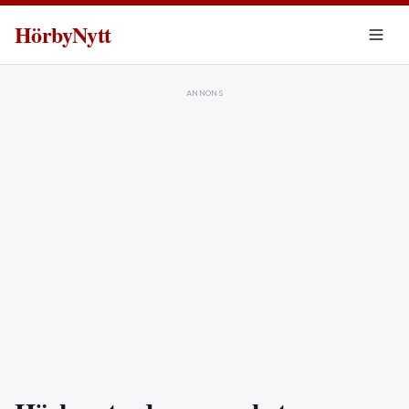
HörbyNytt
ANNONS