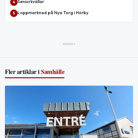
Seniorkvällar
4
Loppmarknad på Nya Torg i Hörby
5
ANNONS
Fler artiklar i
Samhälle