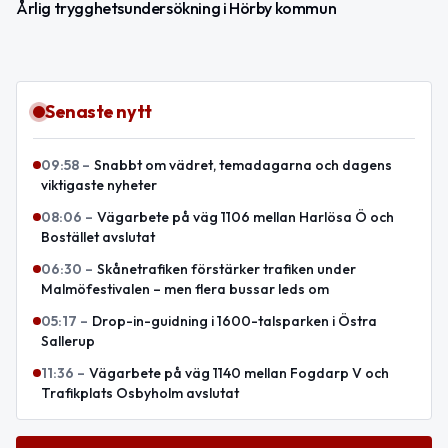
Årlig trygghetsundersökning i Hörby kommun
Senaste nytt
09:58
–
Snabbt om vädret, temadagarna och dagens
viktigaste nyheter
08:06
–
Vägarbete på väg 1106 mellan Harlösa Ö och
Bostället avslutat
06:30
–
Skånetrafiken förstärker trafiken under
Malmöfestivalen – men flera bussar leds om
05:17
–
Drop-in-guidning i 1600-talsparken i Östra
Sallerup
11:36
–
Vägarbete på väg 1140 mellan Fogdarp V och
Trafikplats Osbyholm avslutat