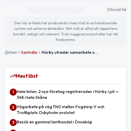
Anmäl fel
Den här artikeln har producerats med stöd av automatiserade
system och externa datakällor. Vårt mål är alltid att rapportera
korrekt, sakligt och relevant. Trots noggranna kontroller kan fel
förekomma.
Hem
Samhälle
Hörby utreder samarbete om räddningstjänst med Kristianstad
Mest läst
Hela listan: 2 nya företag registrerades i Hörby i juli —
1
348 i hela Skåne
Vägarbete på väg 1140 mellan Fogdarp V och
2
Trafikplats Osbyholm avslutat
Besök en gammal lanthandel i Önneköp
3