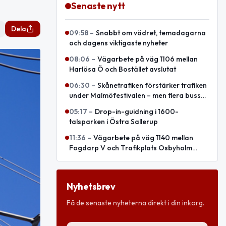
Senaste nytt
Dela
09:58
–
Snabbt om vädret, temadagarna
och dagens viktigaste nyheter
08:06
–
Vägarbete på väg 1106 mellan
Harlösa Ö och Bostället avslutat
06:30
–
Skånetrafiken förstärker trafiken
under Malmöfestivalen – men flera bussar
leds om
05:17
–
Drop-in-guidning i 1600-
talsparken i Östra Sallerup
11:36
–
Vägarbete på väg 1140 mellan
Fogdarp V och Trafikplats Osbyholm
avslutat
Nyhetsbrev
Få de senaste nyheterna direkt i din inkorg.