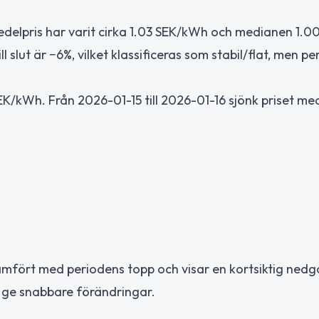
edelpris har varit cirka 1.03 SEK/kWh och medianen 1.0
slut är −6%, vilket klassificeras som stabil/flat, men p
/kWh. Från 2026-01-15 till 2026-01-16 sjönk priset med
jämfört med periodens topp och visar en kortsiktig nedg
n ge snabbare förändringar.