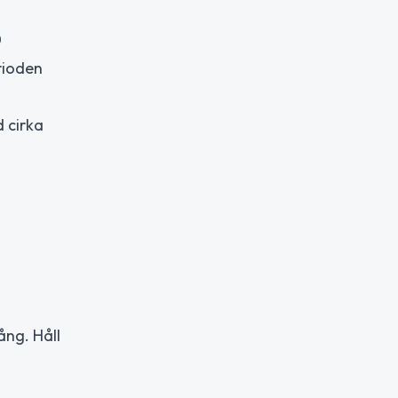
0
erioden
 cirka
ång. Håll