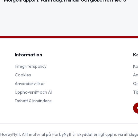
Information
K
Integritetspolicy
Ko
Cookies
An
Användarvillkor
Om
Upphovsrätt och AI
Ti
Debatt & Insändare
©
HörbyNytt
. Allt material på
HörbyNytt
är skyddat enligt upphovsrättslag