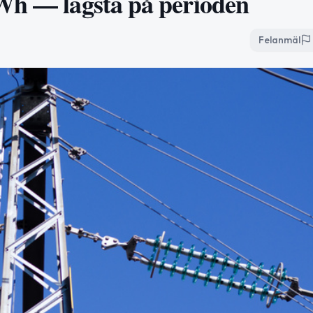
kWh — lägsta på perioden
Felanmäl