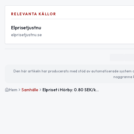
RELEVANTA KÄLLOR
Elprisetjustnu
elprisetjustnu.se
Den här artikeln har producerats med stöd av automatiserade system och 
noggranna k
Hem
Samhälle
Elpriset i Hörby: 0.80 SEK/kWh — lägsta på perioden