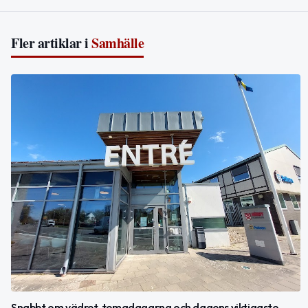
Fler artiklar i
Samhälle
Snabbt om vädret, temadagarna och dagens viktigaste