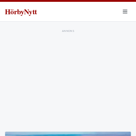
HörbyNytt
ANNONS