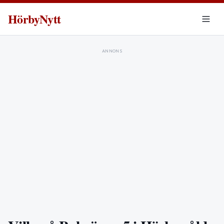
HörbyNytt
ANNONS