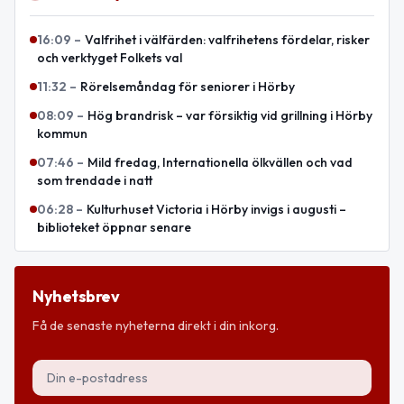
16:09
–
Valfrihet i välfärden: valfrihetens fördelar, risker
och verktyget Folkets val
11:32
–
Rörelsemåndag för seniorer i Hörby
08:09
–
Hög brandrisk – var försiktig vid grillning i Hörby
kommun
07:46
–
Mild fredag, Internationella ölkvällen och vad
som trendade i natt
06:28
–
Kulturhuset Victoria i Hörby invigs i augusti –
biblioteket öppnar senare
Nyhetsbrev
Få de senaste nyheterna direkt i din inkorg.