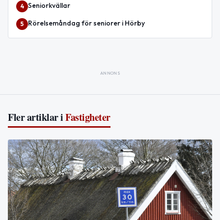
Seniorkvällar
4
Rörelsemåndag för seniorer i Hörby
5
ANNONS
Fler artiklar i
Fastigheter