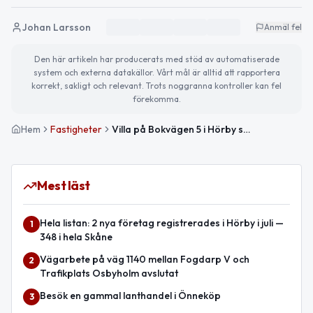
Johan Larsson
Anmäl fel
Den här artikeln har producerats med stöd av automatiserade
system och externa datakällor. Vårt mål är alltid att rapportera
korrekt, sakligt och relevant. Trots noggranna kontroller kan fel
förekomma.
Hem
Fastigheter
Villa på Bokvägen 5 i Hörby såld för 1 795 000kr
Mest läst
Hela listan: 2 nya företag registrerades i Hörby i juli —
1
348 i hela Skåne
Vägarbete på väg 1140 mellan Fogdarp V och
2
Trafikplats Osbyholm avslutat
Besök en gammal lanthandel i Önneköp
3