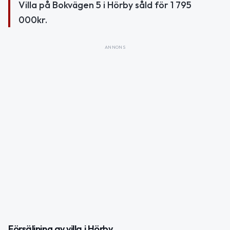
Villa på Bokvägen 5 i Hörby såld för 1 795
000kr.
ANNONS
Försäljning av villa i Hörby