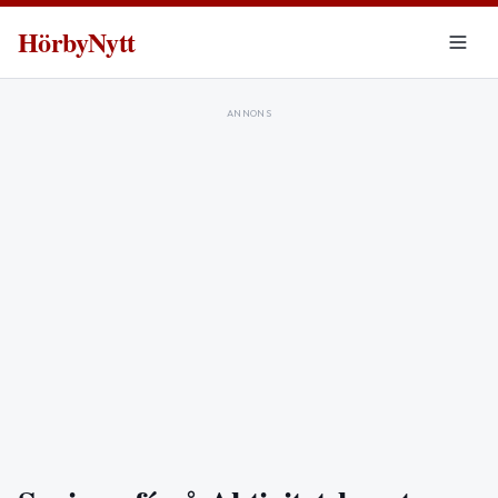
HörbyNytt
ANNONS