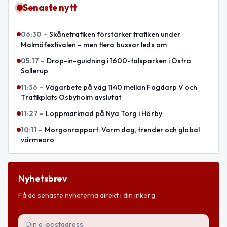
Senaste nytt
06:30
–
Skånetrafiken förstärker trafiken under
Malmöfestivalen – men flera bussar leds om
05:17
–
Drop-in-guidning i 1600-talsparken i Östra
Sallerup
11:36
–
Vägarbete på väg 1140 mellan Fogdarp V och
Trafikplats Osbyholm avslutat
11:27
–
Loppmarknad på Nya Torg i Hörby
10:11
–
Morgonrapport: Varm dag, trender och global
värmeoro
Nyhetsbrev
Få de senaste nyheterna direkt i din inkorg.