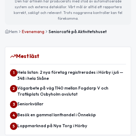
Den här artikeln har producerats med stöd av automatiserade
system och externa datakällor. Vårt mål är alltid att rapportera
korrekt, sakligt och relevant. Trots noggranna kontroller kan fel
förekomma.
Hem
Evenemang
Seniorcafé på Aktivitetshuset
Mest läst
Hela listan: 2 nya företag registrerades i Hörby i juli —
1
348 i hela Skåne
Vägarbete på väg 1140 mellan Fogdarp V och
2
Trafikplats Osbyholm avslutat
Seniorkvällar
3
Besök en gammal lanthandel i Önneköp
4
Loppmarknad på Nya Torg i Hörby
5