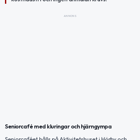
ANNONS
Seniorcafé med kluringar och hjärngympa
Seniorcaféet hålls på Aktivitetshuset i Hörby och